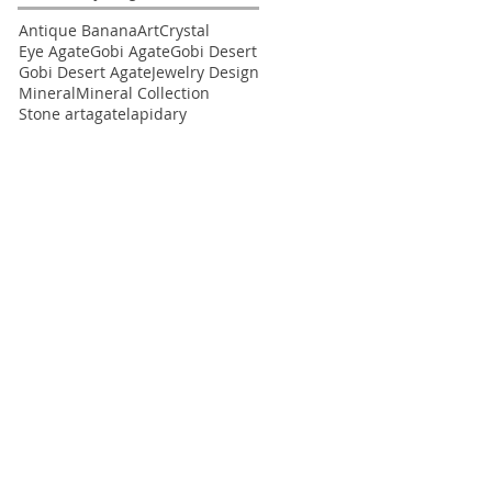
Antique Banana
Art
Crystal
Eye Agate
Gobi Agate
Gobi Desert
Gobi Desert Agate
Jewelry Design
Mineral
Mineral Collection
Stone art
agate
lapidary