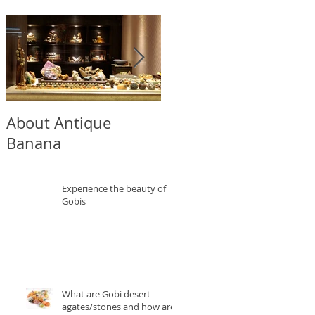
About Antique
Antique Banana
Banana
Monthly Selection
Experience the beauty of
Gobis
What are Gobi desert
agates/stones and how are