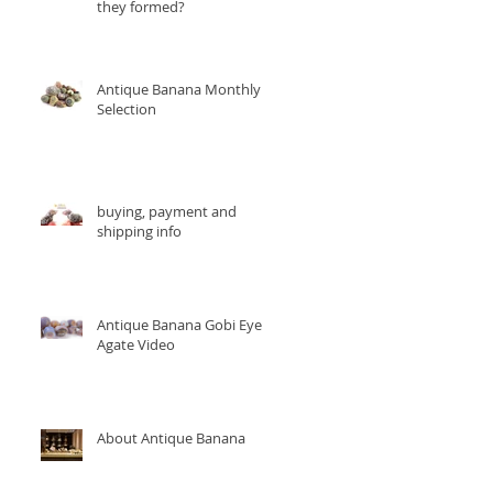
they formed?
Antique Banana Monthly
Selection
buying, payment and
shipping info
Antique Banana Gobi Eye
Agate Video
About Antique Banana