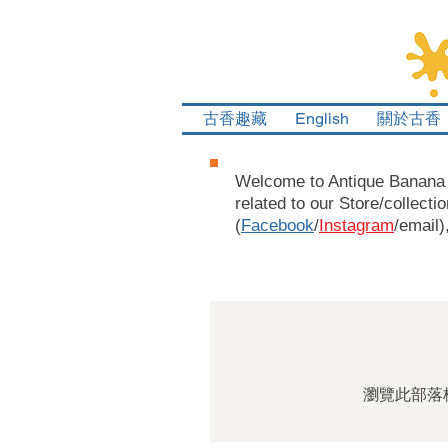
古香趣藏
English
關於古香
Welcome to Antique Banana G
related to our Store/collecti
(
Facebook
/
Instagram
/email)
瀏覽此部落