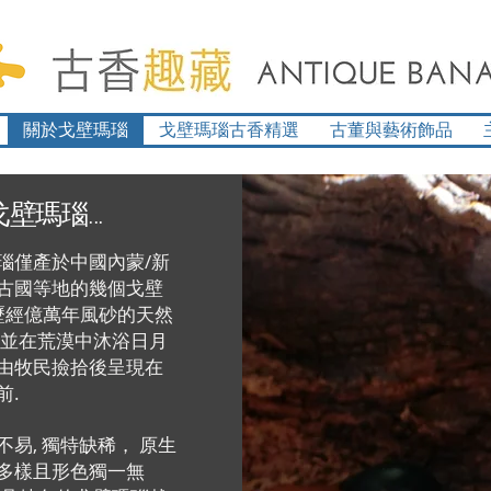
關於戈壁瑪瑙
戈壁瑪瑙古香精選
古董與藝術飾品
戈壁瑪瑙...
瑙僅產於中國內蒙/新
古國等地的幾個戈壁
 歷經億萬年風砂的天然
 並在荒漠中沐浴日月
由牧民撿拾後呈現在
前.
不易, 獨特缺稀， 原生
多樣且形色獨一無