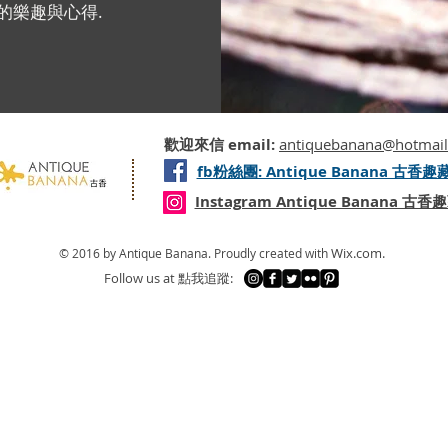
的樂趣與心得.
歡迎來信 email:
antiquebanana@hotmai
fb粉絲團: Antique Banana 古香趣
Instagram Antique Banana 古香
Wix.com.
© 2016 by Antique Banana.
Proudly created with
​Follow us at 點我追蹤: