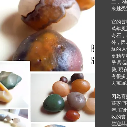
二， 
來越受
它的質
萬年風
奇石，
外，因
琢的原
更精萃
壁瑪瑙
勢, 
有很多
去蒐羅
因為喜
藏家們
年, 
收的寶貝
歡迎與