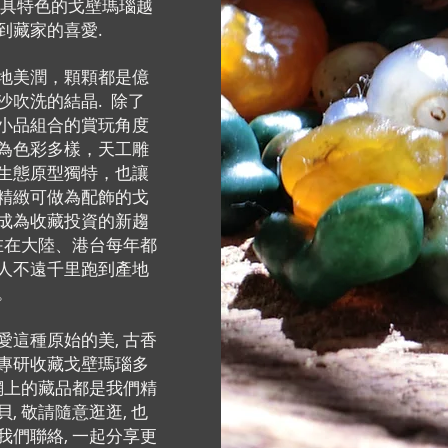
極具特色的戈壁瑪瑙越
到藏家的喜愛.
地美潤，顆顆都是億
沙吹洗的結晶. 除了
小品組合的賞玩角度
為色彩多樣，天工雕
生態原型獨特，也讓
精緻可做為配飾的戈
成為收藏投資的新趨
現在在大陸、港台每年都
人不遠千里跑到產地
。
愛這種原始的美, 古香
專研收藏戈壁瑪瑙多
官網上的藏品都是我們精
, 敬請隨意逛逛, 也
我們聯絡, 一起分享更