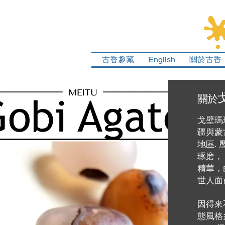
古香趣藏
English
關於古香
關於
戈壁瑪
疆與蒙
地區.
琢磨，
精華，
世人面
因得來
態風格